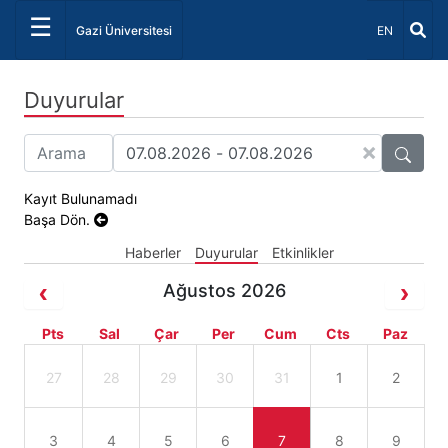
☰
Dil Seçiniz 
Gazi Üniversitesi
EN
Duyurular
×
Kayıt Bulunamadı
Başa Dön.
Haberler
Duyurular
Etkinlikler
Ağustos 2026
Pts
Sal
Çar
Per
Cum
Cts
Paz
27
28
29
30
31
1
2
3
4
5
6
7
8
9